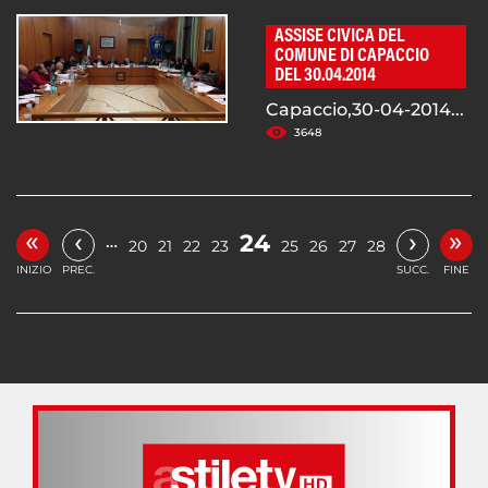
ASSISE CIVICA DEL
COMUNE DI CAPACCIO
DEL 30.04.2014
Capaccio,30-04-2014...
3648
«
»
‹
›
24
…
20
21
22
23
25
26
27
28
INIZIO
PREC.
SUCC.
FINE