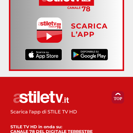
SCARICA
L’APP
Scarica l'app di STILE TV HD
STILE TV HD in onda su:
CANALE 78 DEL DIGITALE TERRESTRE