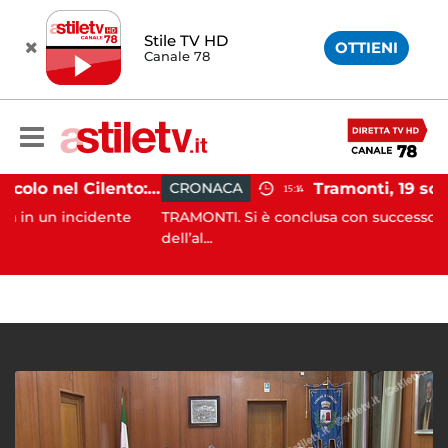
Stile TV HD
OTTIENI
Canale 78
Incidente agricolo nel Cilento: trattore si ribalta, muore 71enne
CRONACA
15:14
 incidente
TRAMONTI. Si è conclusa con successo, alle prime
dell’al...