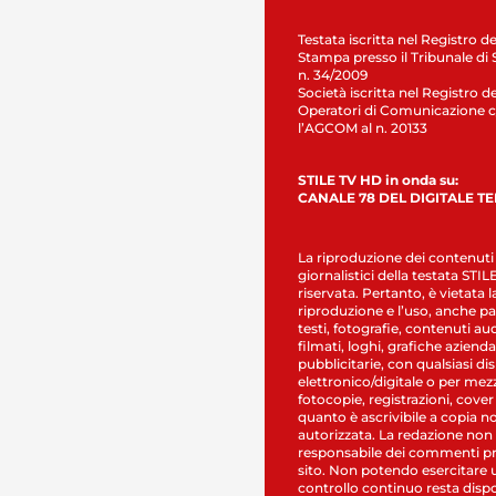
Testata iscritta nel Registro de
Stampa presso il Tribunale di 
n. 34/2009
Società iscritta nel Registro de
Operatori di Comunicazione c
l’AGCOM al n. 20133
STILE TV HD in onda su:
CANALE 78 DEL DIGITALE T
La riproduzione dei contenuti
giornalistici della testata STI
riservata. Pertanto, è vietata l
riproduzione e l’uso, anche par
testi, fotografie, contenuti au
filmati, loghi, grafiche aziendal
pubblicitarie, con qualsiasi di
elettronico/digitale o per mez
fotocopie, registrazioni, cover
quanto è ascrivibile a copia n
autorizzata. La redazione non
responsabile dei commenti pr
sito. Non potendo esercitare 
controllo continuo resta dispo