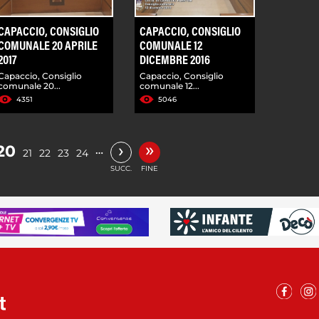
CAPACCIO, CONSIGLIO
CAPACCIO, CONSIGLIO
COMUNALE 20 APRILE
COMUNALE 12
2017
DICEMBRE 2016
Capaccio, Consiglio
Capaccio, Consiglio
comunale 20...
comunale 12...
4351
5046
»
›
20
…
21
22
23
24
SUCC.
FINE