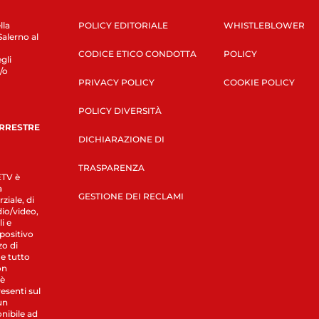
lla
POLICY EDITORIALE
WHISTLEBLOWER
Salerno al
CODICE ETICO CONDOTTA
POLICY
gli
/o
PRIVACY POLICY
COOKIE POLICY
POLICY DIVERSITÀ
ERRESTRE
DICHIARAZIONE DI
TRASPARENZA
LETV è
a
GESTIONE DEI RECLAMI
ziale, di
dio/video,
i e
spositivo
zo di
 e tutto
on
 è
esenti sul
un
nibile ad