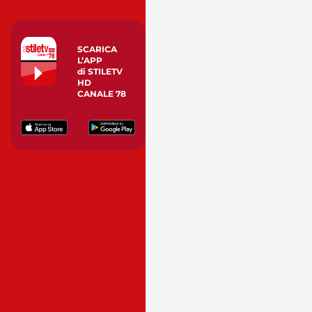
SCARICA
L’APP
di STILETV
HD
CANALE 78