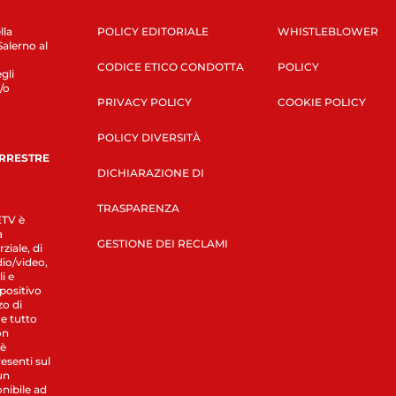
lla
POLICY EDITORIALE
WHISTLEBLOWER
Salerno al
CODICE ETICO CONDOTTA
POLICY
gli
/o
PRIVACY POLICY
COOKIE POLICY
POLICY DIVERSITÀ
ERRESTRE
DICHIARAZIONE DI
TRASPARENZA
LETV è
a
GESTIONE DEI RECLAMI
ziale, di
dio/video,
i e
spositivo
zo di
 e tutto
on
 è
esenti sul
un
nibile ad