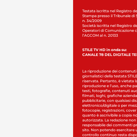
Testata iscritta nel Registro de
Stampa presso il Tribunale di 
n. 34/2009
Società iscritta nel Registro de
Operatori di Comunicazione c
l’AGCOM al n. 20133
STILE TV HD in onda su:
CANALE 78 DEL DIGITALE T
La riproduzione dei contenuti
giornalistici della testata STI
riservata. Pertanto, è vietata l
riproduzione e l’uso, anche par
testi, fotografie, contenuti au
filmati, loghi, grafiche aziendal
pubblicitarie, con qualsiasi di
elettronico/digitale o per mez
fotocopie, registrazioni, cover
quanto è ascrivibile a copia n
autorizzata. La redazione non
responsabile dei commenti pr
sito. Non potendo esercitare 
controllo continuo resta dispo