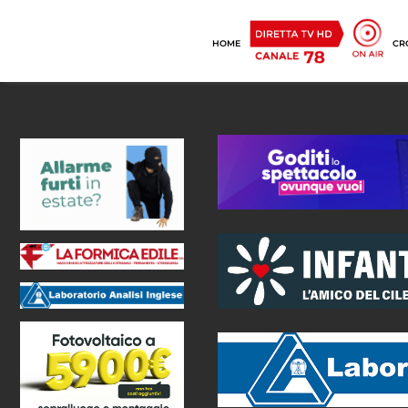
HOME
CR