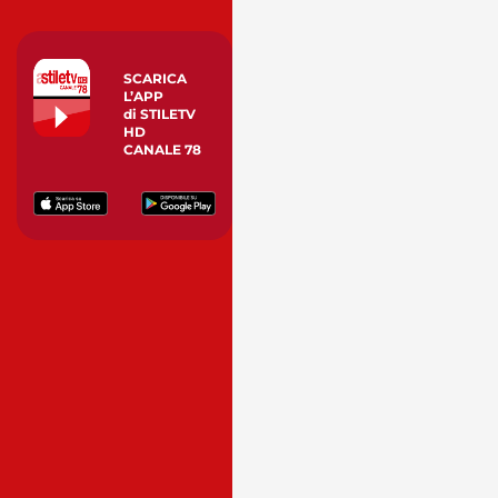
SCARICA
L’APP
di STILETV
HD
CANALE 78