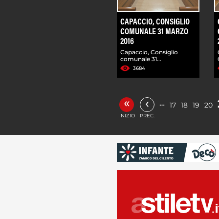
CAPACCIO, CONSIGLIO
COMUNALE 31 MARZO
2016
Capaccio, Consiglio
comunale 31...
3684
«
‹
…
17
18
19
20
INIZIO
PREC.