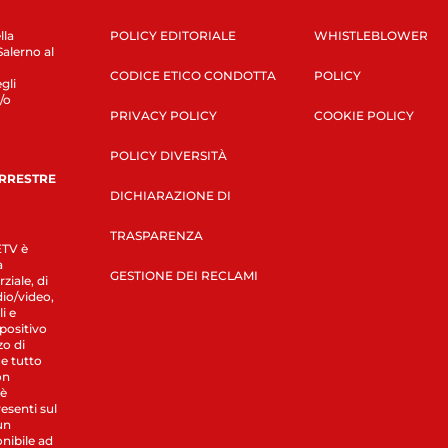
lla
POLICY EDITORIALE
WHISTLEBLOWER
Salerno al
CODICE ETICO CONDOTTA
POLICY
gli
/o
PRIVACY POLICY
COOKIE POLICY
POLICY DIVERSITÀ
ERRESTRE
DICHIARAZIONE DI
TRASPARENZA
LETV è
a
GESTIONE DEI RECLAMI
ziale, di
dio/video,
i e
spositivo
zo di
 e tutto
on
 è
esenti sul
un
nibile ad