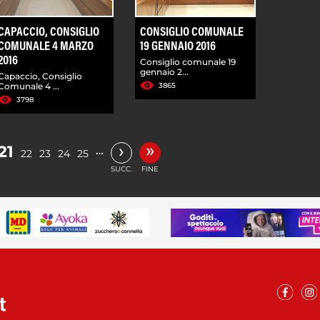
CAPACCIO, CONSIGLIO
CONSIGLIO COMUNALE
COMUNALE 4 MARZO
19 GENNAIO 2016
2016
Consiglio comunale 19
gennaio 2...
Capaccio, Consiglio
Comunale 4 ...
3865
3798
»
›
21
…
22
23
24
25
SUCC.
FINE