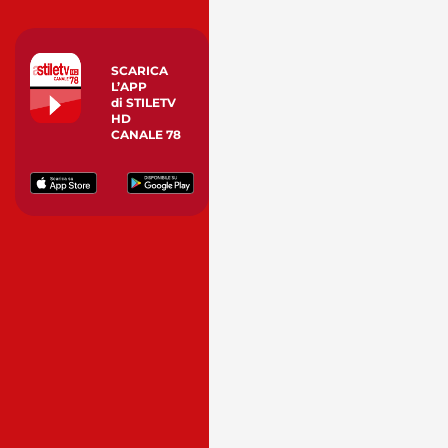
SCARICA
L’APP
di STILETV
HD
CANALE 78