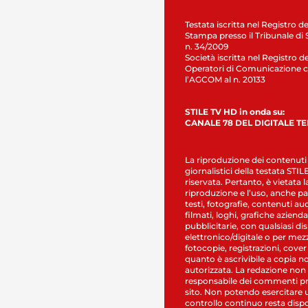
Testata iscritta nel Registro de
Stampa presso il Tribunale di 
n. 34/2009
Società iscritta nel Registro de
Operatori di Comunicazione c
l’AGCOM al n. 20133
STILE TV HD in onda su:
CANALE 78 DEL DIGITALE T
La riproduzione dei contenuti
giornalistici della testata STI
riservata. Pertanto, è vietata l
riproduzione e l’uso, anche par
testi, fotografie, contenuti au
filmati, loghi, grafiche aziendal
pubblicitarie, con qualsiasi di
elettronico/digitale o per mez
fotocopie, registrazioni, cover
quanto è ascrivibile a copia n
autorizzata. La redazione non
responsabile dei commenti pr
sito. Non potendo esercitare 
controllo continuo resta dispo