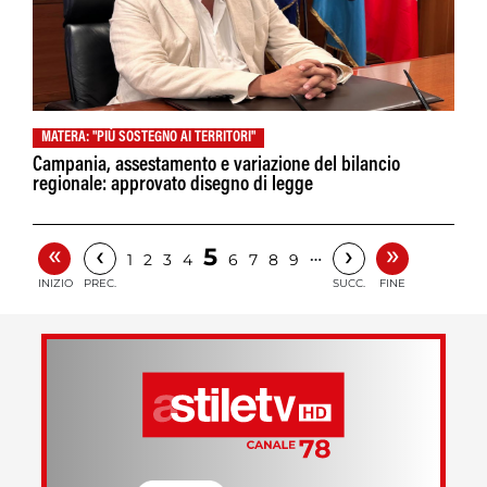
MATERA: "PIÙ SOSTEGNO AI TERRITORI"
Campania, assestamento e variazione del bilancio
regionale: approvato disegno di legge
«
»
‹
›
5
…
1
2
3
4
6
7
8
9
INIZIO
PREC.
SUCC.
FINE