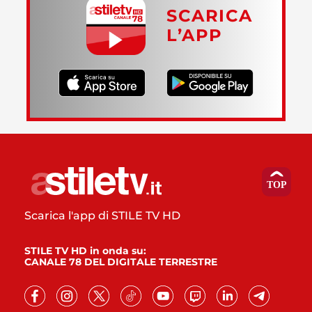
SCARICA
L’APP
Scarica l'app di STILE TV HD
STILE TV HD in onda su:
CANALE 78 DEL DIGITALE TERRESTRE