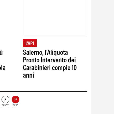
L'API
iù
Salerno, l'Aliquota
Pronto Intervento dei
ola
Carabinieri compie 10
anni
»
›
SUCC.
FINE