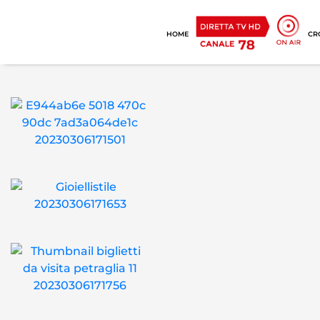
HOME
CR