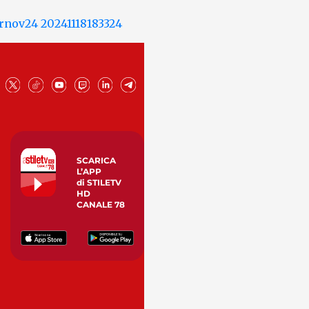
SCARICA
L’APP
di STILETV
HD
CANALE 78