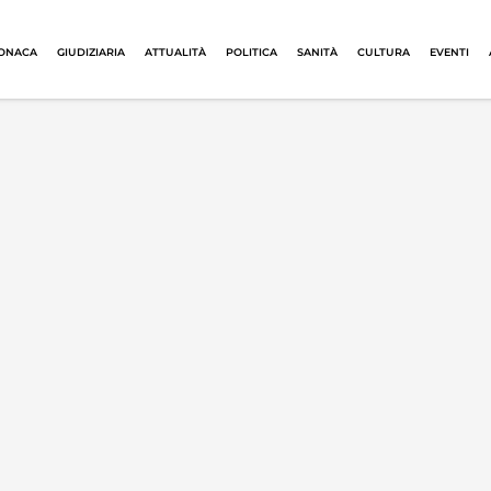
ONACA
GIUDIZIARIA
ATTUALITÀ
POLITICA
SANITÀ
CULTURA
EVENTI