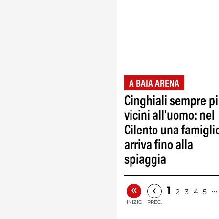
A BAIA ARENA
Cinghiali sempre p
vicini all'uomo: nel
Cilento una famigli
arriva fino alla
spiaggia
«
‹
1
…
2
3
4
5
INIZIO
PREC.