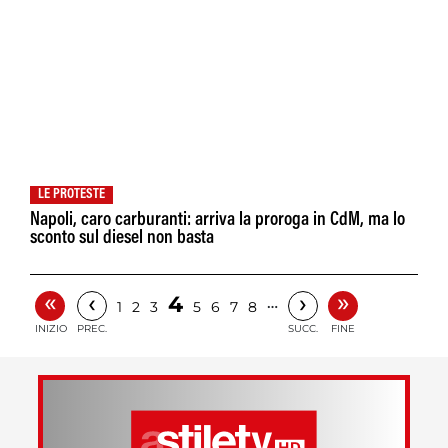
LE PROTESTE
Napoli, caro carburanti: arriva la proroga in CdM, ma lo
sconto sul diesel non basta
«
»
‹
›
4
…
1
2
3
5
6
7
8
INIZIO
PREC.
SUCC.
FINE