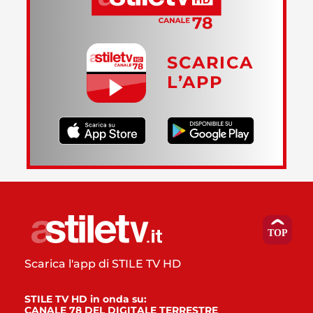
SCARICA
L’APP
Scarica l'app di STILE TV HD
STILE TV HD in onda su:
CANALE 78 DEL DIGITALE TERRESTRE