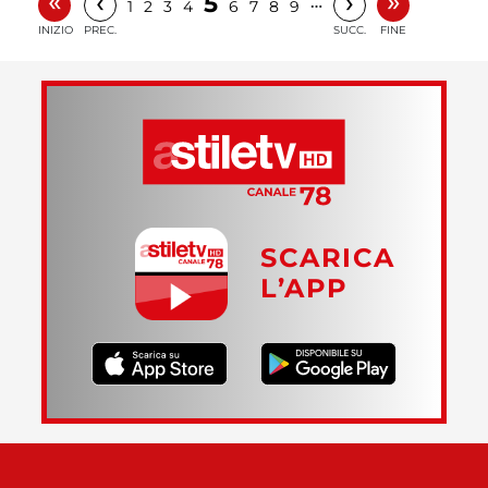
«
»
‹
›
5
…
1
2
3
4
6
7
8
9
INIZIO
PREC.
SUCC.
FINE
SCARICA
L’APP