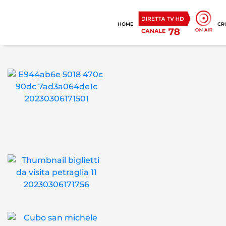
HOME
CR