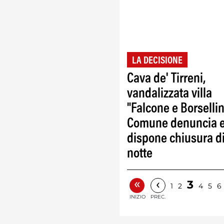
LA DECISIONE
Cava de' Tirreni,
vandalizzata villa
"Falcone e Borsellin
Comune denuncia 
dispone chiusura d
notte
«
‹
3
1
2
4
5
6
INIZIO
PREC.