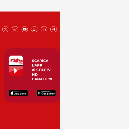
SCARICA
L’APP
di STILETV
HD
CANALE 78