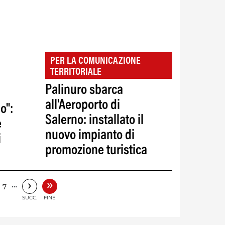
PER LA COMUNICAZIONE
TERRITORIALE
Palinuro sbarca
all'Aeroporto di
o":
Salerno: installato il
e
nuovo impianto di
i
promozione turistica
»
›
…
7
SUCC.
FINE