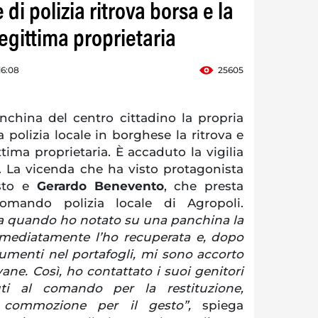
di polizia ritrova borsa e la
legittima proprietaria
16:08
25605
china del centro cittadino la propria
 polizia locale in borghese la ritrova e
ittima proprietaria. È accaduto la vigilia
. La vicenda che ha visto protagonista
sto e
Gerardo Benevento
, che presta
comando polizia locale di Agropoli.
za quando ho notato su una panchina la
mmediatamente l’ho recuperata e, dopo
cumenti nel portafogli, mi sono accorto
ne. Così, ho contattato i suoi genitori
i al comando per la restituzione,
 commozione per il gesto”,
spiega