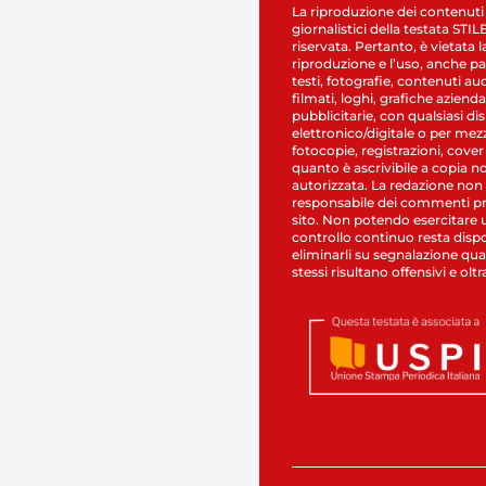
La riproduzione dei contenuti
giornalistici della testata STI
riservata. Pertanto, è vietata l
riproduzione e l’uso, anche par
testi, fotografie, contenuti au
filmati, loghi, grafiche aziendal
pubblicitarie, con qualsiasi di
elettronico/digitale o per mez
fotocopie, registrazioni, cover
quanto è ascrivibile a copia n
autorizzata. La redazione non
responsabile dei commenti pr
sito. Non potendo esercitare 
controllo continuo resta dispo
eliminarli su segnalazione qual
stessi risultano offensivi e oltr