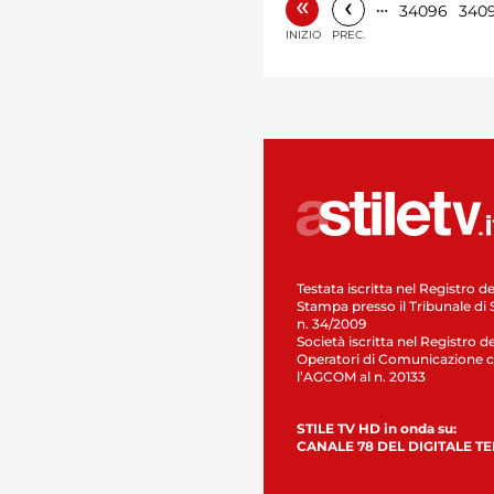
«
‹
…
34096
340
INIZIO
PREC.
Testata iscritta nel Registro de
Stampa presso il Tribunale di 
n. 34/2009
Società iscritta nel Registro de
Operatori di Comunicazione c
l’AGCOM al n. 20133
STILE TV HD in onda su:
CANALE 78 DEL DIGITALE T