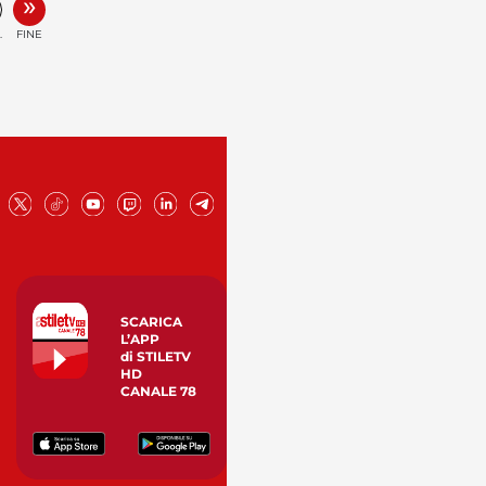
»
.
FINE
SCARICA
L’APP
di STILETV
HD
CANALE 78