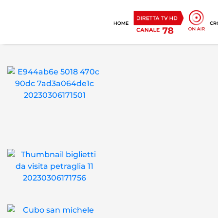
HOME
CR