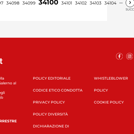
›
34100
…
97
34098
34099
34101
34102
34103
34104
SUCC
lla
POLICY EDITORIALE
WHISTLEBLOWER
Salerno al
CODICE ETICO CONDOTTA
POLICY
gli
/o
PRIVACY POLICY
COOKIE POLICY
POLICY DIVERSITÀ
ERRESTRE
DICHIARAZIONE DI