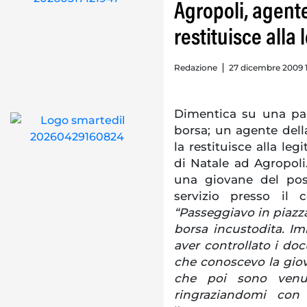
Agropoli, agente 
restituisce alla 
Redazione
27 dicembre 2009 
Dimentica su una pan
borsa; un agente della
la restituisce alla leg
di Natale ad Agropoli
una giovane del po
servizio presso il 
“Passeggiavo in piaz
borsa incustodita. I
aver controllato i do
che conoscevo la giova
che poi sono venut
ringraziandomi con