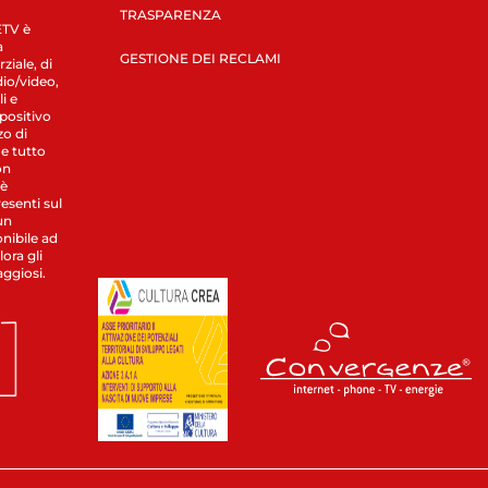
TRASPARENZA
LETV è
a
GESTIONE DEI RECLAMI
ziale, di
dio/video,
i e
spositivo
zo di
 e tutto
on
 è
esenti sul
un
nibile ad
ora gli
aggiosi.