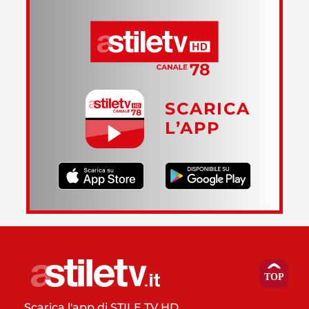
SCARICA
L’APP
Scarica l'app di STILE TV HD