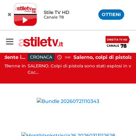
Stile TV HD
OTTIENI
Canale 78
Altavilla Silentina, incidente in moto nella notte: 19enne in prognosi riservata
CRONACA
16:43
enne in
SALERNO. Colpi di pistola sono stati esplosi in via Roc
Coc...