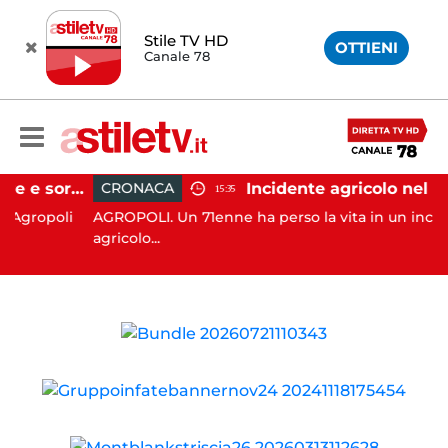
Stile TV HD
OTTIENI
Canale 78
Agropoli, botte a madre e sorella per ottenere denaro: 31enne in carcere
CRONACA
15:35
opoli
AGROPOLI. Un 71enne ha perso la vita in un incidente
agricolo...