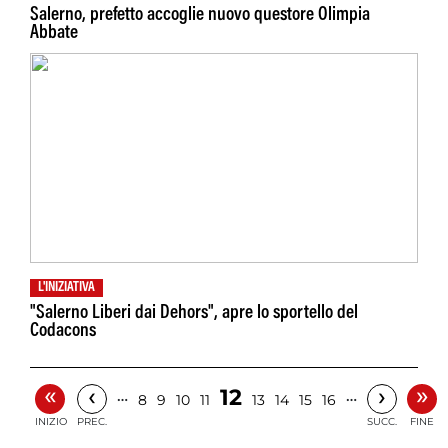
Salerno, prefetto accoglie nuovo questore Olimpia
Abbate
L'INIZIATIVA
"Salerno Liberi dai Dehors", apre lo sportello del
Codacons
«
»
‹
›
12
…
…
8
9
10
11
13
14
15
16
INIZIO
PREC.
SUCC.
FINE