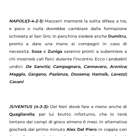
NAPOLI(3-4-2-1):
Mazzarri manterrà la solita difesa a tre,
e poco o nulla dovrebbe cambiare dalla formazione
schierata al San Siro. In panchina siederà anche
Dumitru
,
pronto a dare una mano ai compagni in caso di
necessità.
Sosa
e
Zuniga
saranno pronti a subentrare a
chi mostrerà cali fisici durante l’incontro. Ecco i probabili
undici:
De Sanctis; Campagnaro, Cannavaro, Aronica;
Maggio, Gargano, Pazienza, Dossena; Hamsik, Lavezzi;
Cavani
JUVENTUS (4-3-3):
Del Neri dovrà fare a meno anche di
Quagliarella
; per lui brutto infortunio, che lo terrà
lontano dai campi di gioco almeno 6 mesi. In alternativa
giocherà dal primo minuto
Alex Del Piero
in coppia con