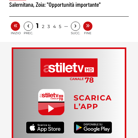
Salernitana, Zoia: "Opportunità importante"
«
»
‹
›
1
…
2
3
4
5
INIZIO
PREC.
SUCC.
FINE
SCARICA
L’APP