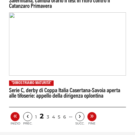
Salernitana, cambia orario il test in ritiro contro il
Catanzaro Primavera
"DIMOSTRIAMO MATURITÀ"
Serie C, derby di Coppa Italia Casertana-Savoia aperta
alle tifoserie: appello della dirigenza oplontina
«
»
‹
›
2
…
1
3
4
5
6
INIZIO
PREC.
SUCC.
FINE