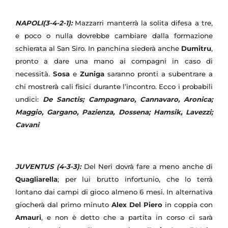
NAPOLI(3-4-2-1):
Mazzarri manterrà la solita difesa a tre,
e poco o nulla dovrebbe cambiare dalla formazione
schierata al San Siro. In panchina siederà anche
Dumitru
,
pronto a dare una mano ai compagni in caso di
necessità.
Sosa
e
Zuniga
saranno pronti a subentrare a
chi mostrerà cali fisici durante l’incontro. Ecco i probabili
undici:
De Sanctis; Campagnaro, Cannavaro, Aronica;
Maggio, Gargano, Pazienza, Dossena; Hamsik, Lavezzi;
Cavani
JUVENTUS (4-3-3):
Del Neri dovrà fare a meno anche di
Quagliarella
; per lui brutto infortunio, che lo terrà
lontano dai campi di gioco almeno 6 mesi. In alternativa
giocherà dal primo minuto
Alex Del Piero
in coppia con
Amauri
, e non è detto che a partita in corso ci sarà