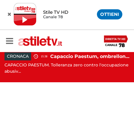
Stile TV HD
OTTIENI
Canale 78
 in moto nella notte: 19enne in prognosi riservata
Capaccio Paestum, ombrellone selvaggio: blitz della Municipale, sgomberate tutte le spiagge libere
CRONACA
15:38
in
CAPACCIO PAESTUM. Tolleranza zero contro l'occupazione
C
abusiv...
dr