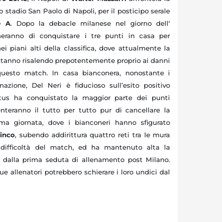
o stadio San Paolo di Napoli, per il posticipo serale
e A
. Dopo la debacle milanese nel giorno dell‘
cheranno di conquistare i tre punti in casa per
nei piani alti della classifica, dove attualmente la
 stanno risalendo prepotentemente proprio ai danni
questo match. In casa bianconera, nonostante i
azione, Del Neri è fiducioso sull’esito positivo
entus ha conquistato la maggior parte dei punti
enteranno il tutto per tutto pur di cancellare la
tima giornata, dove i bianconeri hanno sfigurato
inco
, subendo addirittura quattro reti tra le mura
 difficoltà del match, ed ha mantenuto alta la
n dalla prima seduta di allenamento post Milano.
e allenatori potrebbero schierare i loro undici dal