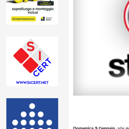
Domenica 9 Gennaio
, alle
o