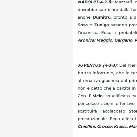
NAPOLI(3-4-2-1):
Mazzarri m
dovrebbe cambiare dalla for
anche
Dumitru
, pronto a 
Sosa
e
Zuniga
saranno pront
l’incontro. Ecco i probabi
Aronica; Maggio, Gargano, P
JUVENTUS (4-3-3):
Del Neri
brutto infortunio, che lo t
alternativa giocherà dal p
non è detto che a partita in
Con
F.Melo
squalificato, 
pericolose azioni offensive
sostituirà l’acciaccato
Stor
precauzionale. Ecco allora i
Chiellini, Grosso; Krasic, Ma