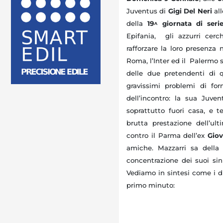
Juventus di
Gigi Del Neri
all
della
19^ giornata di seri
Epifania, gli azzurri cer
rafforzare la loro presenza 
Roma, l’Inter ed il Palermo
delle due pretendenti di 
gravissimi problemi di form
dell’incontro: la sua Juv
soprattutto fuori casa, e t
brutta prestazione dell’ul
contro il Parma dell’ex
Giov
amiche. Mazzarri sa della
concentrazione dei suoi si
Vediamo in sintesi come i du
primo minuto: