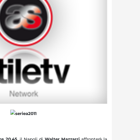
re 20.45
, il Napoli di
Walter Mazzarri
affronterà la