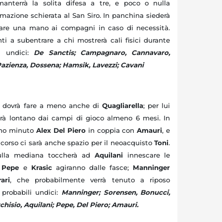
anterrà la solita difesa a tre, e poco o nulla
mazione schierata al San Siro. In panchina siederà
dare una mano ai compagni in caso di necessità.
i a subentrare a chi mostrerà cali fisici durante
li undici:
De Sanctis; Campagnaro, Cannavaro,
azienza, Dossena; Hamsik, Lavezzi; Cavani
 dovrà fare a meno anche di
Quagliarella
; per lui
errà lontano dai campi di gioco almeno 6 mesi. In
rimo minuto
Alex Del Piero
in coppia con
Amauri
, e
 corso ci sarà anche spazio per il neoacquisto
Toni
.
sulla mediana toccherà ad
Aquilani
innescare le
.
Pepe
e
Krasic
agiranno dalle fasce;
Manninger
ari
, che probabilmente verrà tenuto a riposo
 probabili undici:
Manninger; Sorensen, Bonucci,
rchisio, Aquilani; Pepe, Del Piero; Amauri.