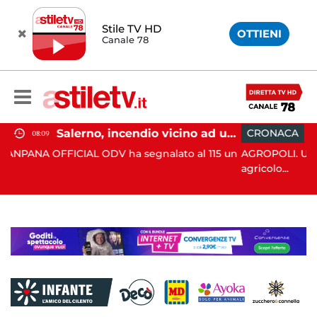
Stile TV HD
OTTIENI
Canale 78
Salerno, incendio vicino ad un traliccio: tempestivi i soccorsi
CRONACA
15:35
 ha segnalato al 115 un
AGROPOLI. Un 71enne ha perso la vit
agricolo...