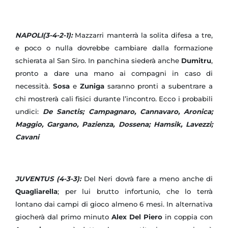
NAPOLI(3-4-2-1):
Mazzarri manterrà la solita difesa a tre,
e poco o nulla dovrebbe cambiare dalla formazione
schierata al San Siro. In panchina siederà anche
Dumitru
,
pronto a dare una mano ai compagni in caso di
necessità.
Sosa
e
Zuniga
saranno pronti a subentrare a
chi mostrerà cali fisici durante l’incontro. Ecco i probabili
undici:
De Sanctis; Campagnaro, Cannavaro, Aronica;
Maggio, Gargano, Pazienza, Dossena; Hamsik, Lavezzi;
Cavani
JUVENTUS (4-3-3):
Del Neri dovrà fare a meno anche di
Quagliarella
; per lui brutto infortunio, che lo terrà
lontano dai campi di gioco almeno 6 mesi. In alternativa
giocherà dal primo minuto
Alex Del Piero
in coppia con