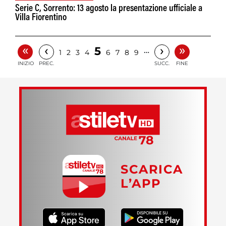
Serie C, Sorrento: 13 agosto la presentazione ufficiale a
Villa Fiorentino
«
»
‹
›
5
…
1
2
3
4
6
7
8
9
INIZIO
PREC.
SUCC.
FINE
SCARICA
L’APP