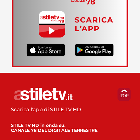
SCARICA
L’APP
Scarica l'app di STILE TV HD
STILE TV HD in onda su:
CANALE 78 DEL DIGITALE TERRESTRE