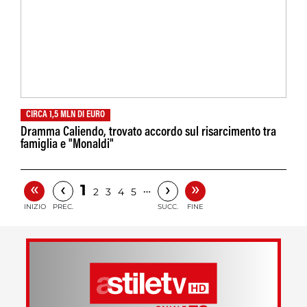
CIRCA 1,5 MLN DI EURO
Dramma Caliendo, trovato accordo sul risarcimento tra
famiglia e "Monaldi"
«
»
‹
›
1
…
2
3
4
5
INIZIO
PREC.
SUCC.
FINE