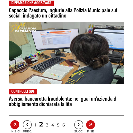
DIFFAMAZIONE AGGRAVATA
Capaccio Paestum, ingiurie alla Polizia Municipale sui
social: indagato un cittadino
CONTROLLI GDF
Aversa, bancarotta fraudolenta: nei guai un'azienda di
abbigliamento dichiarata fallita
«
»
‹
›
2
…
1
3
4
5
6
INIZIO
PREC.
SUCC.
FINE