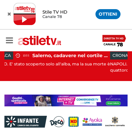
Stile TV HD
OTTIENI
Canale 78
Salerno, cadavere nel cortile di un palazzo: indaga la Polizia
CRONACA
13:05
olo all'alba, ma la sua morte è
NAPOLI. I genitori di Martina Car
quattordicenne uc...