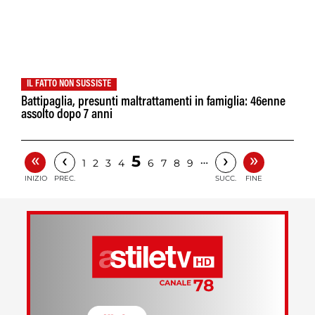
IL FATTO NON SUSSISTE
Battipaglia, presunti maltrattamenti in famiglia: 46enne
assolto dopo 7 anni
«
»
‹
›
5
…
1
2
3
4
6
7
8
9
INIZIO
PREC.
SUCC.
FINE