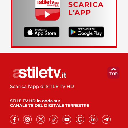
SCARICA
L’APP
Scarica l'app di STILE TV HD
STILE TV HD in onda su:
CANALE 78 DEL DIGITALE TERRESTRE