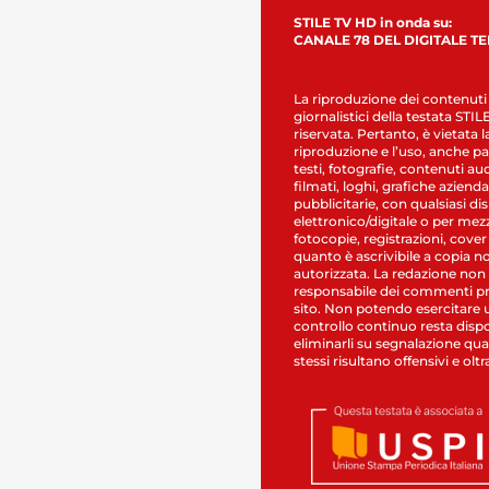
STILE TV HD in onda su:
CANALE 78 DEL DIGITALE T
La riproduzione dei contenuti
giornalistici della testata STI
riservata. Pertanto, è vietata l
riproduzione e l’uso, anche par
testi, fotografie, contenuti au
filmati, loghi, grafiche aziendal
pubblicitarie, con qualsiasi di
elettronico/digitale o per mez
fotocopie, registrazioni, cover
quanto è ascrivibile a copia n
autorizzata. La redazione non
responsabile dei commenti pr
sito. Non potendo esercitare 
controllo continuo resta dispo
eliminarli su segnalazione qual
stessi risultano offensivi e oltr