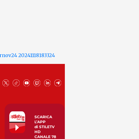
SCARICA
L’APP
di STILETV
HD
CANALE 78