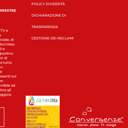
POLICY DIVERSITÀ
ERRESTRE
DICHIARAZIONE DI
TRASPARENZA
LETV è
a
GESTIONE DEI RECLAMI
ziale, di
dio/video,
i e
spositivo
zo di
 e tutto
on
 è
esenti sul
un
nibile ad
ora gli
aggiosi.