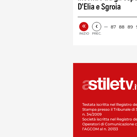
D'Elia e Sgroia
«
‹
…
87
88
89
INIZIO
PREC.
Testata iscritta nel Registro de
Stampa presso il Tribunale di 
n. 34/2009
Società iscritta nel Registro de
Operatori di Comunicazione c
l’AGCOM al n. 20133