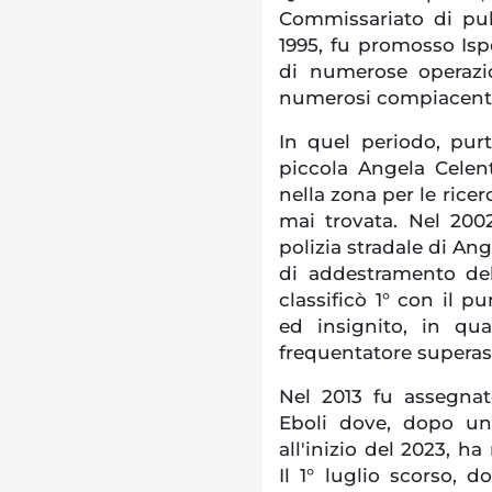
Commissariato di pub
1995, fu promosso Isp
di numerose operazio
numerosi compiacenti
In quel periodo, pur
piccola Angela Celen
nella zona per le rice
mai trovata. Nel 200
polizia stradale di Ang
di addestramento del
classificò 1° con il p
ed insignito, in q
frequentatore superas
Nel 2013 fu assegnato
Eboli dove, dopo u
all'inizio del 2023, h
Il 1° luglio scorso, d