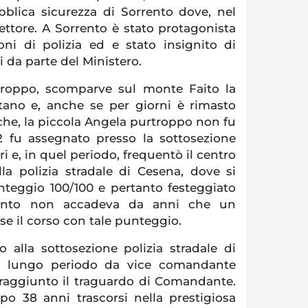
blica sicurezza di Sorrento dove, nel
ettore. A Sorrento è stato protagonista
ni di polizia ed e stato insignito di
 da parte del Ministero.
troppo, scomparve sul monte Faito la
tano e, anche se per giorni è rimasto
rche, la piccola Angela purtroppo non fu
2 fu assegnato presso la sottosezione
ri e, in quel periodo, frequentò il centro
la polizia stradale di Cesena, dove si
unteggio 100/100 e pertanto festeggiato
uanto non accadeva da anni che un
se il corso con tale punteggio.
 alla sottosezione polizia stradale di
n lungo periodo da vice comandante
a raggiunto il traguardo di Comandante.
opo 38 anni trascorsi nella prestigiosa