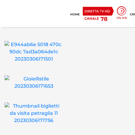
HOME
CR