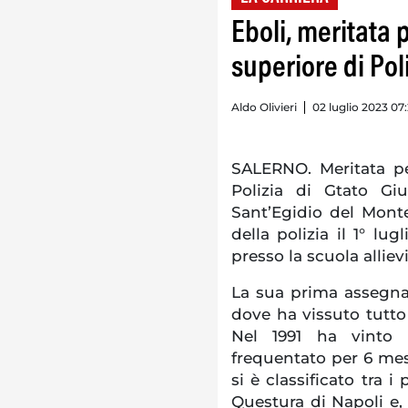
Eboli, meritata 
superiore di Po
Aldo Olivieri
02 luglio 2023 07
SALERNO. Meritata pe
Polizia di Gtato G
Sant’Egidio del Monte
della polizia il 1° lu
presso la scuola alliev
La sua prima assegnaz
dove ha vissuto tutto 
Nel 1991 ha vinto i
frequentato per 6 mesi
si è classificato tra i
Questura di Napoli e, 