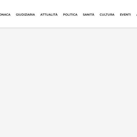
ONACA
GIUDIZIARIA
ATTUALITÀ
POLITICA
SANITÀ
CULTURA
EVENTI