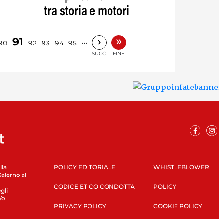
tra storia e motori
»
›
91
…
90
92
93
94
95
SUCC.
FINE
lla
POLICY EDITORIALE
WHISTLEBLOWER
Salerno al
CODICE ETICO CONDOTTA
POLICY
gli
/o
PRIVACY POLICY
COOKIE POLICY