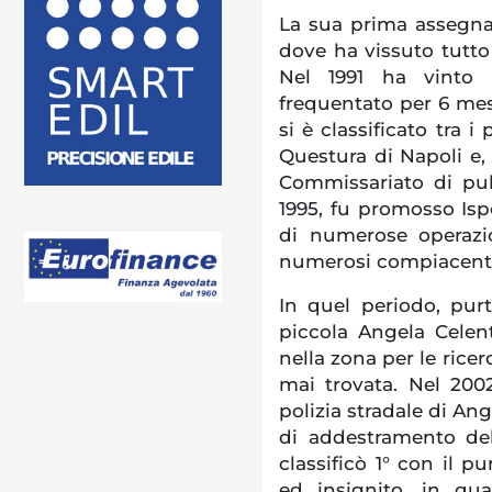
La sua prima assegnaz
dove ha vissuto tutto 
Nel 1991 ha vinto i
frequentato per 6 mesi
si è classificato tra i
Questura di Napoli e, 
Commissariato di pub
1995, fu promosso Isp
di numerose operazio
numerosi compiacenti
In quel periodo, pur
piccola Angela Celen
nella zona per le rice
mai trovata. Nel 200
polizia stradale di Ang
di addestramento del
classificò 1° con il p
ed insignito, in q