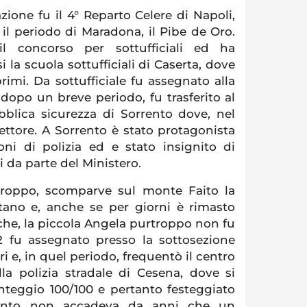
ione fu il 4° Reparto Celere di Napoli,
il periodo di Maradona, il Pibe de Oro.
l concorso per sottufficiali ed ha
 la scuola sottufficiali di Caserta, dove
 primi. Da sottufficiale fu assegnato alla
dopo un breve periodo, fu trasferito al
blica sicurezza di Sorrento dove, nel
ettore. A Sorrento è stato protagonista
ni di polizia ed e stato insignito di
 da parte del Ministero.
troppo, scomparve sul monte Faito la
tano e, anche se per giorni è rimasto
rche, la piccola Angela purtroppo non fu
2 fu assegnato presso la sottosezione
ri e, in quel periodo, frequentò il centro
la polizia stradale di Cesena, dove si
unteggio 100/100 e pertanto festeggiato
uanto non accadeva da anni che un