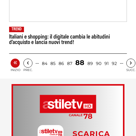
TREND
Italiani e shopping: il digitale cambia le abitudini
d’acquisto e lancia nuovi trend!
«
‹
›
88
…
…
84
85
86
87
89
90
91
92
INIZIO
PREC.
SUCC.
SCARICA