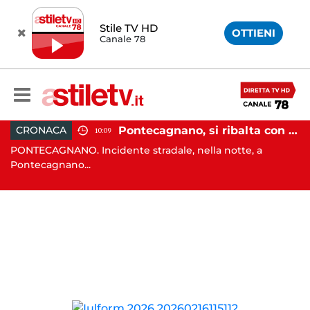
Stile TV HD
OTTIENI
Canale 78
, tenta di truffare anziana: 16enne denunciato dai carabinieri
Pontecagnano, si ribalta con l'auto alla rotatoria: giovane ferito
CRONACA
10:09
o
PONTECAGNANO. Incidente stradale, nella notte, a
C
Pontecagnano...
Ca