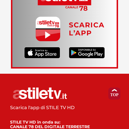
SCARICA
L’APP
Scarica l'app di STILE TV HD
STILE TV HD in onda su:
CANALE 78 DEL DIGITALE TERRESTRE