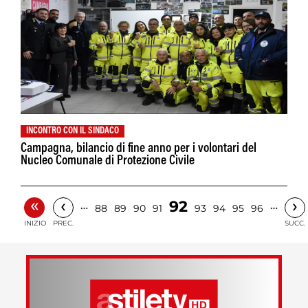
INCONTRO CON IL SINDACO
Campagna, bilancio di fine anno per i volontari del
Nucleo Comunale di Protezione Civile
«
‹
›
92
…
…
88
89
90
91
93
94
95
96
INIZIO
PREC.
SUCC.