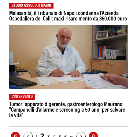
STUDIO ASSOCIATI MAIOR
Malasanità, il Tribunale di Napoli condanna l’Azienda
Ospedaliera dei Colli: maxi-risarcimento da 350.000 euro
L'INTERVENTO
Tumori apparato digerente, gastroenterologo Maurano:
"Campanelli d'allarme e screening a 50 anni per salvare
la vita"
«
»
‹
›
2
…
1
3
4
5
6