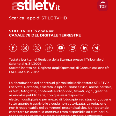
Scarica l'app di STILE TV HD
STILE TV HD in onda su:
CANALE 78 DEL DIGITALE TERRESTRE
Testata iscritta nel Registro della Stampa presso il Tribunale di
Salerno al n. 34/2009
Società iscritta nel Registro degli Operatori di Comunicazione c/o
l’AGCOM al n. 20133
La riproduzione dei contenuti giornalistici della testata STILETV è
riservata. Pertanto, è vietata la riproduzione e l’uso, anche parziale,
di testi, fotografie, contenuti audio/video, filmati, loghi, grafiche
aziendali e pubblicitarie, con qualsiasi dispositivo
elettronico/digitale o per mezzo di fotocopie, registrazioni, cover e
tutto quanto è ascrivibile a copia non autorizzata. La redazione
non è responsabile dei commenti presenti sul sito. Non potendo
esercitare un controllo continuo resta disponibile ad eliminarli su
segnalazione qualora gli stessi risultano offensivi e oltraggiosi.