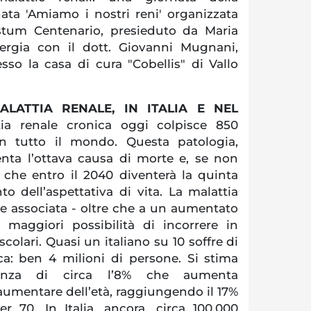
ta 'Amiamo i nostri reni' organizzata
stum Centenario, presieduto da Maria
ergia con il dott. Giovanni Mugnani,
sso la casa di cura "Cobellis" di Vallo
ALATTIA RENALE, IN ITALIA E NEL
ia renale cronica oggi colpisce 850
in tutto il mondo. Questa patologia,
enta l’ottava causa di morte e, se non
e che entro il 2040 diventerà la quinta
 dell’aspettativa di vita. La malattia
re associata - oltre che a un aumentato
 maggiori possibilità di incorrere in
olari. Quasi un italiano su 10 soffre di
ca: ben 4 milioni di persone. Si stima
lenza di circa l’8% che aumenta
aumentare dell’età, raggiungendo il 17%
r 70. In Italia, ancora, circa 100.000