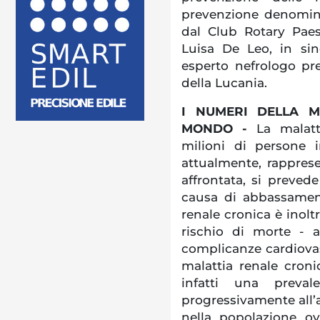
prevenzione denomina
dal Club Rotary Pae
Luisa De Leo, in sin
esperto nefrologo pre
della Lucania.
I NUMERI DELLA M
MONDO -
La malatt
milioni di persone 
attualmente, rappres
affrontata, si preved
causa di abbassamento
renale cronica è inolt
rischio di morte - a
complicanze cardiovasc
malattia renale croni
infatti una preva
progressivamente all’
nella popolazione ove