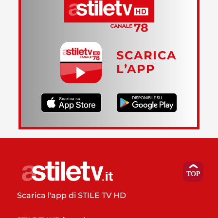
SCARICA
L’APP
Scarica l'app di STILE TV HD