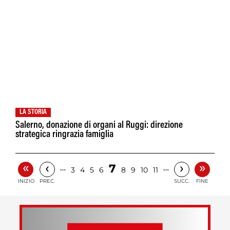
LA STORIA
Salerno, donazione di organi al Ruggi: direzione
strategica ringrazia famiglia
«
»
‹
›
7
…
…
3
4
5
6
8
9
10
11
INIZIO
PREC.
SUCC.
FINE