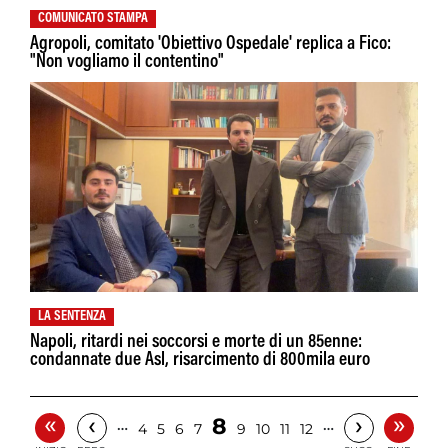
COMUNICATO STAMPA
Agropoli, comitato 'Obiettivo Ospedale' replica a Fico:
"Non vogliamo il contentino"
LA SENTENZA
Napoli, ritardi nei soccorsi e morte di un 85enne:
condannate due Asl, risarcimento di 800mila euro
«
»
‹
›
8
…
…
4
5
6
7
9
10
11
12