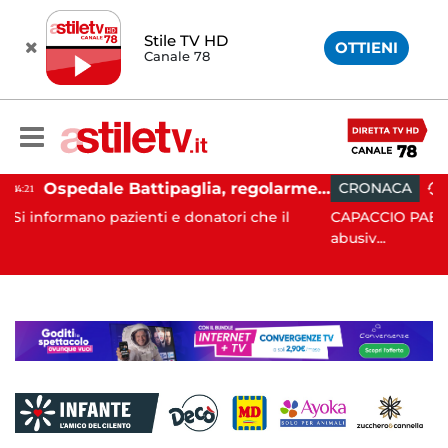
Stile TV HD
OTTIENI
Canale 78
Ospedale Battipaglia, regolarmente in funzione il Servizio Trasfusionale
CRONACA
15:38
 donatori che il
CAPACCIO PAESTUM. Tolleranza zero cont
abusiv...