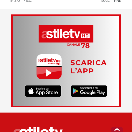
INIZIO
PREC.
SUCC.
FINE
SCARICA
L’APP