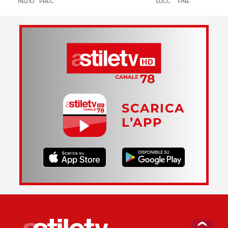
INIZIO
PREC.
SUCC.
FINE
SCARICA
L’APP