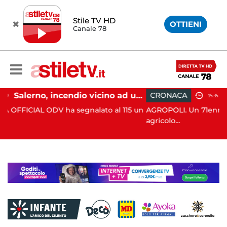
Stile TV HD
OTTIENI
Canale 78
Salerno, incendio vicino ad un traliccio: tempestivi i soccorsi
CRONACA
15:35
nalato al 115 un
AGROPOLI. Un 71enne ha perso la vita in un 
agricolo...