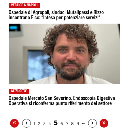
VERTICE A NAPOLI
Ospedale di Agropoli, sindaci Mutalipassi e Rizzo
incontrano Fico: “Intesa per potenziare servizi”
AL"FUCITO"
Ospedale Mercato San Severino, Endoscopia Digestiva
Operativa si riconferma punto riferimento del settore
«
»
‹
›
5
…
1
2
3
4
6
7
8
9