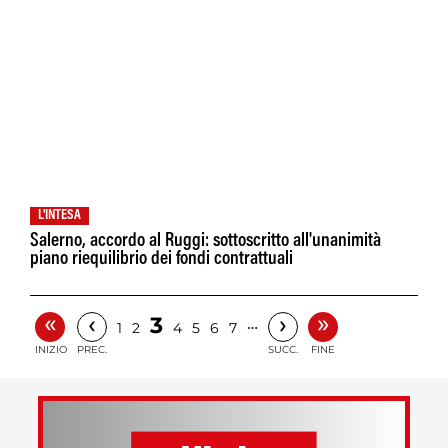
L'INTESA
Salerno, accordo al Ruggi: sottoscritto all'unanimità
piano riequilibrio dei fondi contrattuali
«
»
‹
›
3
…
1
2
4
5
6
7
INIZIO
PREC.
SUCC.
FINE