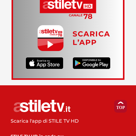
SCARICA
L’APP
Scarica l'app di STILE TV HD