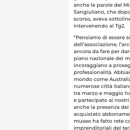
anche le parole del Mi
Sangiuliano, che dopo
scorso, aveva sottolin
intervenendo al Tg2.
“Pensiamo di essere su
dell’associazione, l’a
ancora da fare per dar
piano nazionale dei mus
incoraggiano a prose
professionalità. Abbiam
mondo come Australia, 
numerose città italian
tra marzo e maggio ha
e partecipato ai nostr
anche la presenza dei v
acquistato abbonamenti
museo ha fatto rete co
imprenditoriali del te