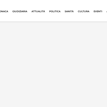
ONACA
GIUDIZIARIA
ATTUALITÀ
POLITICA
SANITÀ
CULTURA
EVENTI