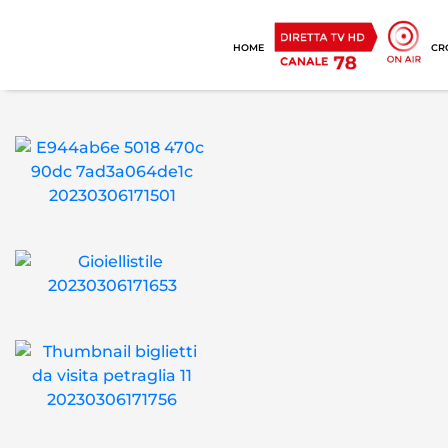
HOME
CR