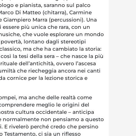
logo e pianista, saranno sul palco
Marco Di Matteo (chitarra), Carmine
e Giampiero Marra (percussioni). Una
 essere più unica che rara, con un
 musiche, che vuole esplorare un mondo
 povertà, lontano dagli stereotipi
assico, ma che ha cambiato la storia:
così la tesi della sera – che nasce la più
ituale dell’antichità, ovvero l’ascesa
umiltà che riecheggia ancora nei canti
da cornice per la lezione storica e
ompei, ma anche delle realtà come
 comprendere meglio le origini del
nostra cultura occidentale – anticipa
se normalmente non pensiamo a questo
 E rivelerò perché credo che persino
o Testamento, ci sia un riflesso