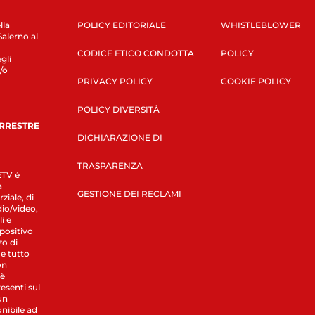
lla
POLICY EDITORIALE
WHISTLEBLOWER
Salerno al
CODICE ETICO CONDOTTA
POLICY
gli
/o
PRIVACY POLICY
COOKIE POLICY
POLICY DIVERSITÀ
ERRESTRE
DICHIARAZIONE DI
TRASPARENZA
LETV è
a
GESTIONE DEI RECLAMI
ziale, di
dio/video,
i e
spositivo
zo di
 e tutto
on
 è
esenti sul
un
nibile ad