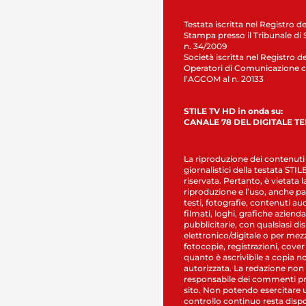
Testata iscritta nel Registro de
Stampa presso il Tribunale di 
n. 34/2009
Società iscritta nel Registro de
Operatori di Comunicazione c
l’AGCOM al n. 20133
STILE TV HD in onda su:
CANALE 78 DEL DIGITALE T
La riproduzione dei contenuti
giornalistici della testata STI
riservata. Pertanto, è vietata l
riproduzione e l’uso, anche par
testi, fotografie, contenuti au
filmati, loghi, grafiche aziendal
pubblicitarie, con qualsiasi di
elettronico/digitale o per mez
fotocopie, registrazioni, cover
quanto è ascrivibile a copia n
autorizzata. La redazione non
responsabile dei commenti pr
sito. Non potendo esercitare 
controllo continuo resta dispo