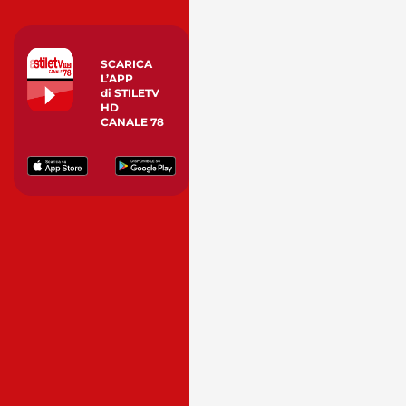
SCARICA
L’APP
di STILETV
HD
CANALE 78