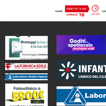
HOME
CR