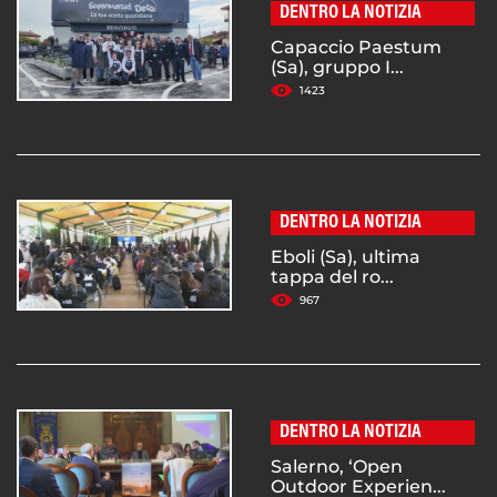
DENTRO LA NOTIZIA
Capaccio Paestum
(Sa), gruppo I...
1423
DENTRO LA NOTIZIA
Eboli (Sa), ultima
tappa del ro...
967
DENTRO LA NOTIZIA
Salerno, ‘Open
Outdoor Experien...