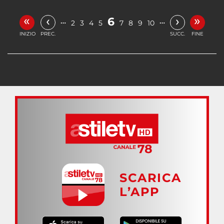
«
»
‹
›
6
…
…
2
3
4
5
7
8
9
10
INIZIO
PREC.
SUCC.
FINE
SCARICA
L’APP