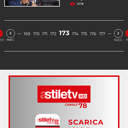
5178
«
‹
›
173
…
…
169
170
171
172
174
175
176
177
ZIO
PREC.
SUCC.
F
SCARICA