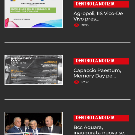
DENTRO LA NOTIZIA
Agropoli, IIS Vico-De
Vivo pres...
3895
DENTRO LA NOTIZIA
Capaccio Paestum,
Memory Day pe...
5737
DENTRO LA NOTIZIA
Bcc Aquara,
inaugurata nuova se...