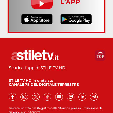
L’APP
Scarica l'app di STILE TV HD
STILE TV HD in onda su:
CANALE 78 DEL DIGITALE TERRESTRE
Testata iscritta nel Registro della Stampa presso il Tribunale di
Salerno al n. 34/2009