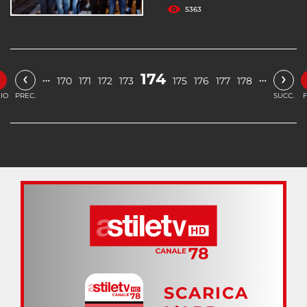
5363
«
‹
›
174
…
…
170
171
172
173
175
176
177
178
ZIO
PREC.
SUCC.
F
SCARICA