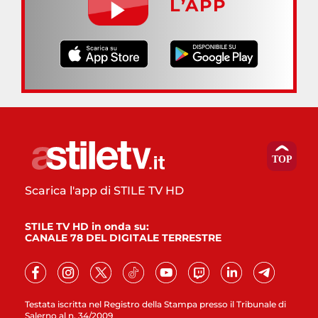
L’APP
Scarica l'app di STILE TV HD
STILE TV HD in onda su:
CANALE 78 DEL DIGITALE TERRESTRE
Testata iscritta nel Registro della Stampa presso il Tribunale di
Salerno al n. 34/2009