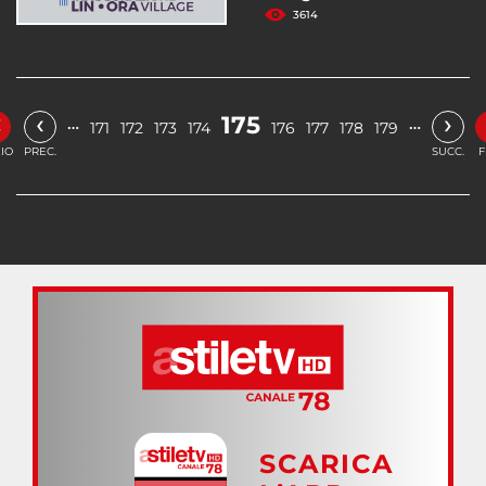
3614
«
‹
›
175
…
…
171
172
173
174
176
177
178
179
ZIO
PREC.
SUCC.
F
SCARICA