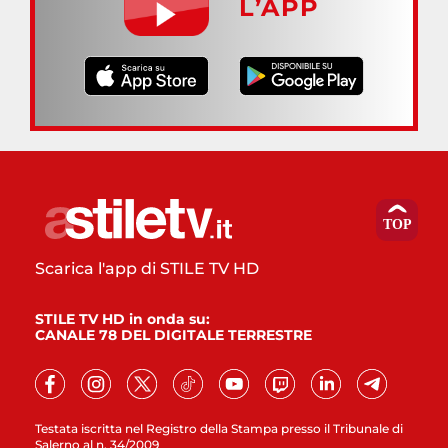
L’APP
Scarica l'app di STILE TV HD
STILE TV HD in onda su:
CANALE 78 DEL DIGITALE TERRESTRE
Testata iscritta nel Registro della Stampa presso il Tribunale di
Salerno al n. 34/2009