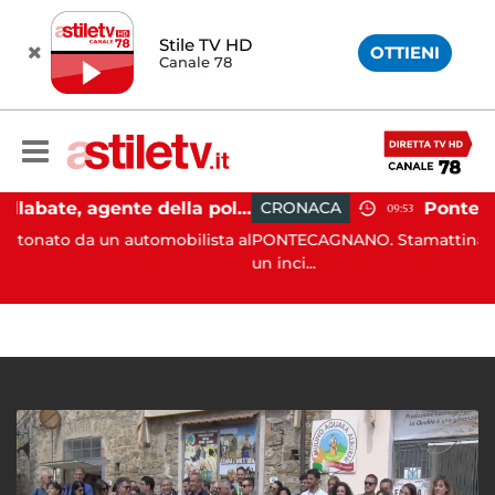
Stile TV HD
OTTIENI
Canale 78
Castellabate, agente della polizia locale aggredito per una multa: turista denunciato
CRONACA
09:53
n automobilista al
PONTECAGNANO. Stamattina dopo le 8:30 si
un inci...