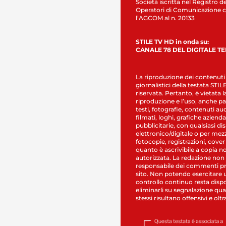
Società iscritta nel Registro de
Operatori di Comunicazione c
l’AGCOM al n. 20133
STILE TV HD in onda su:
CANALE 78 DEL DIGITALE T
La riproduzione dei contenuti
giornalistici della testata STI
riservata. Pertanto, è vietata l
riproduzione e l’uso, anche par
testi, fotografie, contenuti au
filmati, loghi, grafiche aziendal
pubblicitarie, con qualsiasi di
elettronico/digitale o per mez
fotocopie, registrazioni, cover
quanto è ascrivibile a copia n
autorizzata. La redazione non
responsabile dei commenti pr
sito. Non potendo esercitare 
controllo continuo resta dispo
eliminarli su segnalazione qual
stessi risultano offensivi e oltr