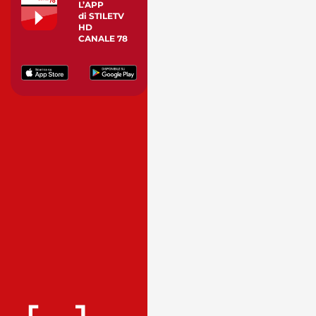
L’APP
di STILETV
HD
CANALE 78