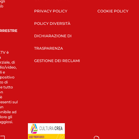
gli
/o
PRIVACY POLICY
COOKIE POLICY
POLICY DIVERSITÀ
ERRESTRE
DICHIARAZIONE DI
TRASPARENZA
LETV è
a
GESTIONE DEI RECLAMI
ziale, di
dio/video,
i e
spositivo
zo di
 e tutto
on
 è
esenti sul
un
nibile ad
ora gli
aggiosi.