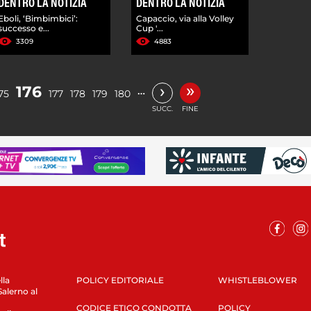
DENTRO LA NOTIZIA
DENTRO LA NOTIZIA
Eboli, ‘Bimbimbici’:
Capaccio, via alla Volley
successo e...
Cup '...
3309
4883
»
›
176
…
75
177
178
179
180
SUCC.
FINE
lla
POLICY EDITORIALE
WHISTLEBLOWER
Salerno al
CODICE ETICO CONDOTTA
POLICY