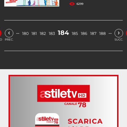
6299
‹
›
184
…
…
180
181
182
183
185
186
187
188
IO
PREC.
SUCC.
SCARICA