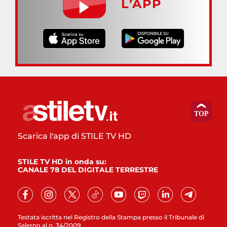
L’APP
Scarica l'app di STILE TV HD
STILE TV HD in onda su:
CANALE 78 DEL DIGITALE TERRESTRE
Testata iscritta nel Registro della Stampa presso il Tribunale di
Salerno al n. 34/2009