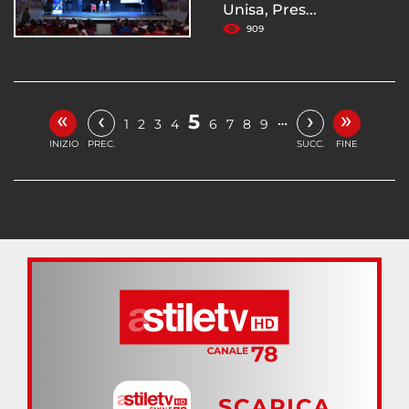
Unisa, Pres...
909
«
»
‹
›
5
…
1
2
3
4
6
7
8
9
INIZIO
PREC.
SUCC.
FINE
SCARICA