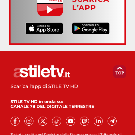
L’APP
Scarica l'app di STILE TV HD
STILE TV HD in onda su:
CANALE 78 DEL DIGITALE TERRESTRE
Testata iscritta nel Registro della Stampa presso il Tribunale di