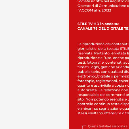
Società iscritta nel Registro de
Operatori di Comunicazione c
l’AGCOM al n. 20133
STILE TV HD in onda su:
CANALE 78 DEL DIGITALE T
La riproduzione dei contenuti
giornalistici della testata STI
riservata. Pertanto, è vietata l
riproduzione e l’uso, anche par
testi, fotografie, contenuti au
filmati, loghi, grafiche aziendal
pubblicitarie, con qualsiasi di
elettronico/digitale o per mez
fotocopie, registrazioni, cover
quanto è ascrivibile a copia n
autorizzata. La redazione non
responsabile dei commenti pr
sito. Non potendo esercitare 
controllo continuo resta dispo
eliminarli su segnalazione qual
stessi risultano offensivi e oltr