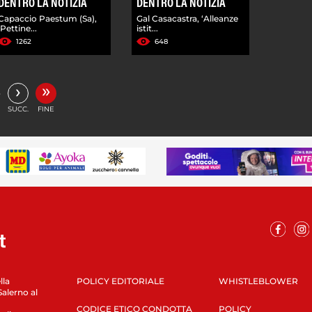
DENTRO LA NOTIZIA
DENTRO LA NOTIZIA
Capaccio Paestum (Sa),
Gal Casacastra, ‘Alleanze
'Pettine...
istit...
1262
648
»
›
…
SUCC.
FINE
lla
POLICY EDITORIALE
WHISTLEBLOWER
Salerno al
CODICE ETICO CONDOTTA
POLICY