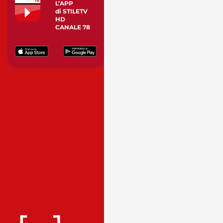
L’APP
di STILETV
HD
CANALE 78