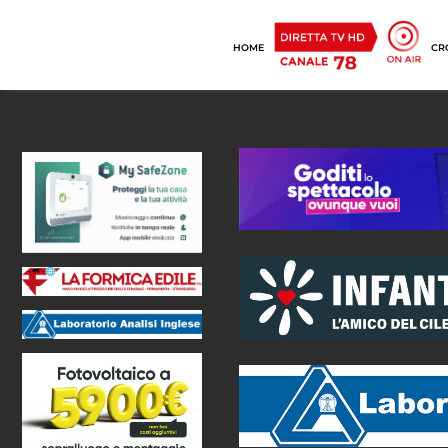
HOME
CR