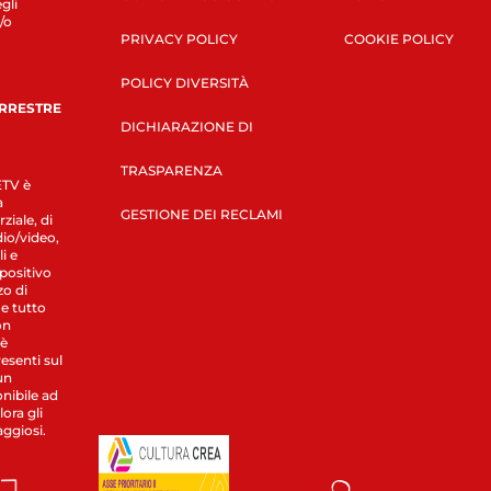
gli
/o
PRIVACY POLICY
COOKIE POLICY
POLICY DIVERSITÀ
ERRESTRE
DICHIARAZIONE DI
TRASPARENZA
LETV è
a
GESTIONE DEI RECLAMI
ziale, di
dio/video,
i e
spositivo
zo di
 e tutto
on
 è
esenti sul
un
nibile ad
ora gli
aggiosi.