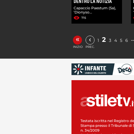
DENTRO LA NOTIZIA
Capaccio Paestum (Sa),
‘Dionyso...
715
«
‹
2
1
3
4
5
6
INIZIO
PREC.
Testata iscritta nel Registro de
Stampa presso il Tribunale di 
n. 34/2009