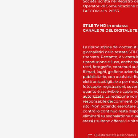
Società iscritta nel Registro de
Operatori di Comunicazione c
l’AGCOM al n. 20133
STILE TV HD in onda su:
CANALE 78 DEL DIGITALE T
La riproduzione dei contenuti
giornalistici della testata STI
riservata. Pertanto, è vietata l
riproduzione e l’uso, anche par
testi, fotografie, contenuti au
filmati, loghi, grafiche aziendal
pubblicitarie, con qualsiasi di
elettronico/digitale o per mez
fotocopie, registrazioni, cover
quanto è ascrivibile a copia n
autorizzata. La redazione non
responsabile dei commenti pr
sito. Non potendo esercitare 
controllo continuo resta dispo
eliminarli su segnalazione qual
stessi risultano offensivi e oltr