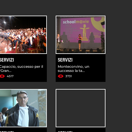
SERVIZI
SERVIZI
Capaccio, successo per il
Montecorvino, un
"Gran...
successo la ta...
4517
3731