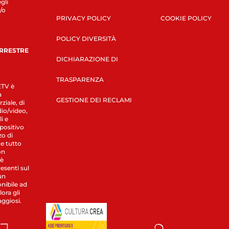
gli
/o
PRIVACY POLICY
COOKIE POLICY
POLICY DIVERSITÀ
ERRESTRE
DICHIARAZIONE DI
TRASPARENZA
LETV è
a
GESTIONE DEI RECLAMI
ziale, di
dio/video,
i e
spositivo
zo di
 e tutto
on
 è
esenti sul
un
nibile ad
ora gli
aggiosi.