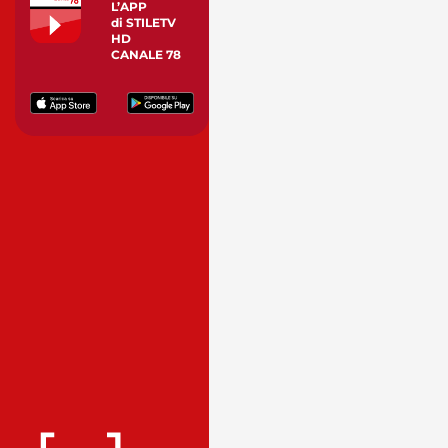
L’APP
di STILETV
HD
CANALE 78