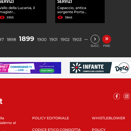
SERVIZI
SERVIZI
Vallo della Lucania, il
Capaccio, antica
magistr...
sorgente Porta...
5955
3846
»
›
1899
…
97
1898
1900
1901
1902
1903
SUCC.
FINE
lla
POLICY EDITORIALE
WHISTLEBLOWER
Salerno al
CODICE ETICO CONDOTTA
POLICY