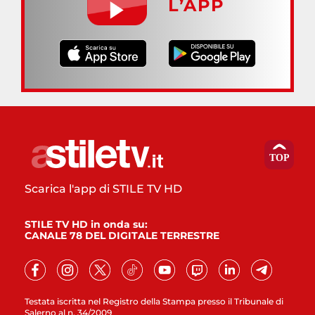
L’APP
Scarica l'app di STILE TV HD
STILE TV HD in onda su:
CANALE 78 DEL DIGITALE TERRESTRE
Testata iscritta nel Registro della Stampa presso il Tribunale di
Salerno al n. 34/2009