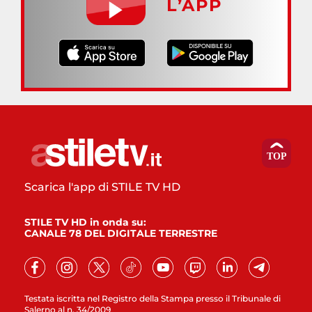
L’APP
Scarica l'app di STILE TV HD
STILE TV HD in onda su:
CANALE 78 DEL DIGITALE TERRESTRE
Testata iscritta nel Registro della Stampa presso il Tribunale di
Salerno al n. 34/2009