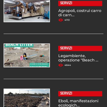
SERVIZI
Agropoli, costruì carro
di carn...
4110
SERVIZI
Legambiente,
operazione "Beach ...
4644
SERVIZI
Eboli, manifestazioni
ecologich...