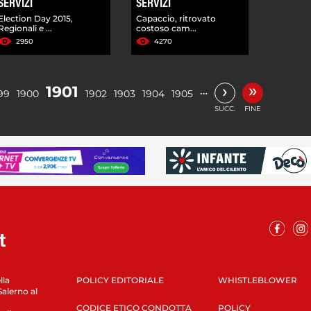
SERVIZI
SERVIZI
Election Day 2015,
Capaccio, ritrovato
Regionali e ...
costoso cam...
2950
4270
»
›
1901
…
99
1900
1902
1903
1904
1905
SUCC.
FINE
lla
POLICY EDITORIALE
WHISTLEBLOWER
Salerno al
CODICE ETICO CONDOTTA
POLICY