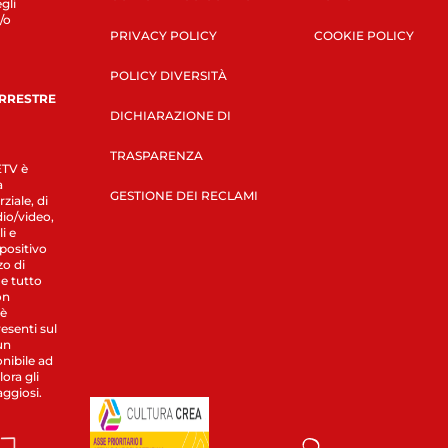
gli
/o
PRIVACY POLICY
COOKIE POLICY
POLICY DIVERSITÀ
ERRESTRE
DICHIARAZIONE DI
TRASPARENZA
LETV è
a
GESTIONE DEI RECLAMI
ziale, di
dio/video,
i e
spositivo
zo di
 e tutto
on
 è
esenti sul
un
nibile ad
ora gli
aggiosi.