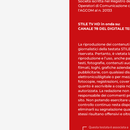
Società iscritta nel Registro de
Operatori di Comunicazione c
l’AGCOM al n. 20133
STILE TV HD in onda su:
CANALE 78 DEL DIGITALE T
La riproduzione dei contenuti
giornalistici della testata STI
riservata. Pertanto, è vietata l
riproduzione e l’uso, anche par
testi, fotografie, contenuti au
filmati, loghi, grafiche aziendal
pubblicitarie, con qualsiasi di
elettronico/digitale o per mez
fotocopie, registrazioni, cover
quanto è ascrivibile a copia n
autorizzata. La redazione non
responsabile dei commenti pr
sito. Non potendo esercitare 
controllo continuo resta dispo
eliminarli su segnalazione qual
stessi risultano offensivi e oltr