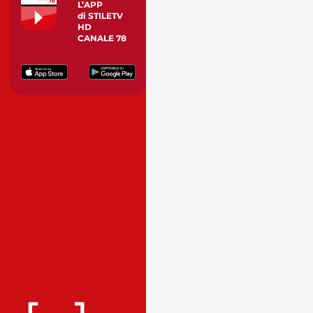
L’APP
di STILETV
HD
CANALE 78