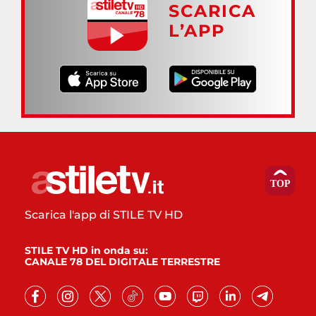
SCARICA
L’APP
Scarica l'app di STILE TV HD
STILE TV HD in onda su:
CANALE 78 DEL DIGITALE TERRESTRE