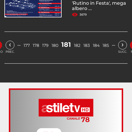
'Rutino in Festa', mega
albero ...
3679
‹
›
181
…
…
177
178
179
180
182
183
184
185
IO
PREC.
SUCC.