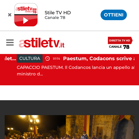
Stile TV HD
OTTIENI
Canale 78
Martina Carbonaro, braccialetto elettronico per i genitori della 14enne uccisa dall'ex
Paestum, Codacons scrive al ministro Giuli: "Rilanciare scavi dell'Anfiteatro nell'area archeologica"
CULTURA
10:54
CAPACCIO PAESTUM. Il Codancos lancia un appello al
ministro d...