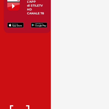
L’APP
di STILETV
HD
CANALE 78