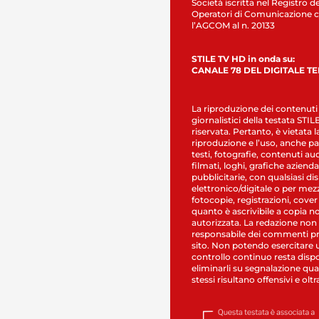
Società iscritta nel Registro de
Operatori di Comunicazione c
l’AGCOM al n. 20133
STILE TV HD in onda su:
CANALE 78 DEL DIGITALE T
La riproduzione dei contenuti
giornalistici della testata STI
riservata. Pertanto, è vietata l
riproduzione e l’uso, anche par
testi, fotografie, contenuti au
filmati, loghi, grafiche aziendal
pubblicitarie, con qualsiasi di
elettronico/digitale o per mez
fotocopie, registrazioni, cover
quanto è ascrivibile a copia n
autorizzata. La redazione non
responsabile dei commenti pr
sito. Non potendo esercitare 
controllo continuo resta dispo
eliminarli su segnalazione qual
stessi risultano offensivi e oltr