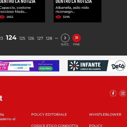
DENTRO LA NOTIZIA
DENTRO LA NOTIZIA
Capaccio, costone
Albanella, asilo nido
roccioso Mado...
riconsegn...
2652
3295
»
›
124
…
23
125
126
127
128
SUCC.
FINE
lla
POLICY EDITORIALE
WHISTLEBLOWER
Salerno al
CODICE ETICO CONDOTTA
POLICY