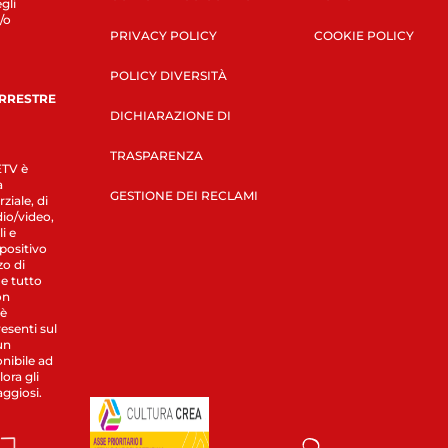
gli
/o
PRIVACY POLICY
COOKIE POLICY
POLICY DIVERSITÀ
ERRESTRE
DICHIARAZIONE DI
TRASPARENZA
LETV è
a
GESTIONE DEI RECLAMI
ziale, di
dio/video,
i e
spositivo
zo di
 e tutto
on
 è
esenti sul
un
nibile ad
ora gli
aggiosi.