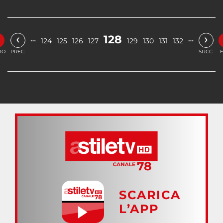
«
‹
›
128
…
…
124
125
126
127
129
130
131
132
ZIO
PREC.
SUCC.
F
SCARICA
L’APP