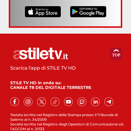
Scarica l'app di STILE TV HD
STILE TV HD in onda su:
CANALE 78 DEL DIGITALE TERRESTRE
Testata iscritta nel Registro della Stampa presso il Tribunale di
Salerno al n. 34/2009
Società iscritta nel Registro degli Operatori di Comunicazione c/o
l’AGCOM al n. 20133