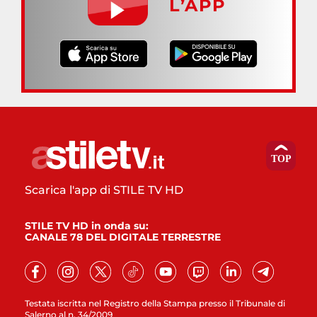
L’APP
Scarica l'app di STILE TV HD
STILE TV HD in onda su:
CANALE 78 DEL DIGITALE TERRESTRE
Testata iscritta nel Registro della Stampa presso il Tribunale di
Salerno al n. 34/2009