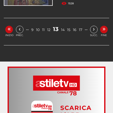
1528
«
»
‹
›
13
…
…
9
10
11
12
14
15
16
17
INIZIO
PREC.
SUCC.
FINE
SCARICA