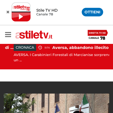
Stile TV HD
OTTIENI
Canale 78
Capaccio Paestum, affondo di Forza Italia: "Paolino è arrivato al capolinea"
Aversa, abbandono illecito di rifiuti: uomo sorpreso dai carabinieri
CRONACA
11:54
AVERSA. I Carabinieri Forestali di Marcianise sorprendono
un ...