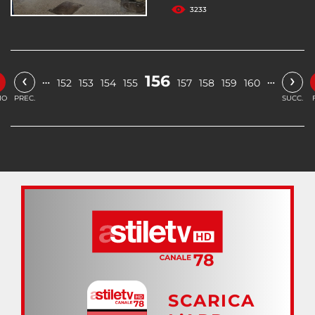
3233
‹
›
156
…
…
152
153
154
155
157
158
159
160
IO
PREC.
SUCC.
SCARICA