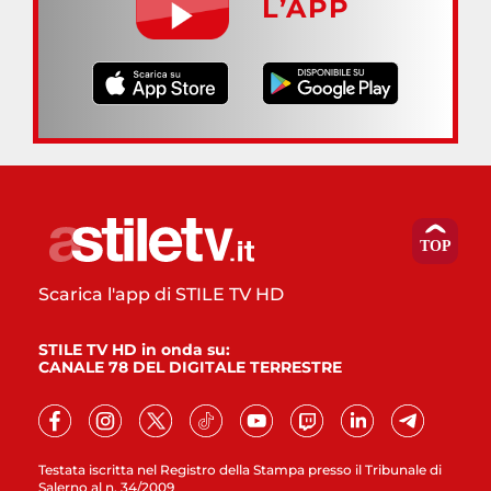
L’APP
Scarica l'app di STILE TV HD
STILE TV HD in onda su:
CANALE 78 DEL DIGITALE TERRESTRE
Testata iscritta nel Registro della Stampa presso il Tribunale di
Salerno al n. 34/2009