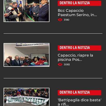
DENTRO LA NOTIZIA
Bcc Capaccio
Paestum Serino, in...
3180
DENTRO LA NOTIZIA
Capaccio, riapre la
piscina Pos...
3083
DENTRO LA NOTIZIA
'Battipaglia dice basta'
a rifi...