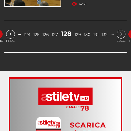
4265
«
‹
›
128
…
…
124
125
126
127
129
130
131
132
ZIO
PREC.
SUCC.
F
SCARICA