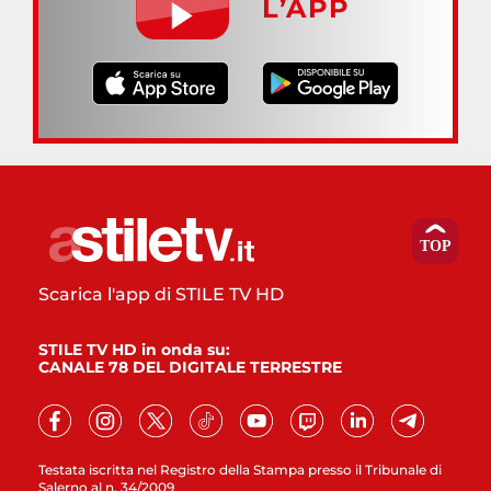
L’APP
Scarica l'app di STILE TV HD
STILE TV HD in onda su:
CANALE 78 DEL DIGITALE TERRESTRE
Testata iscritta nel Registro della Stampa presso il Tribunale di
Salerno al n. 34/2009