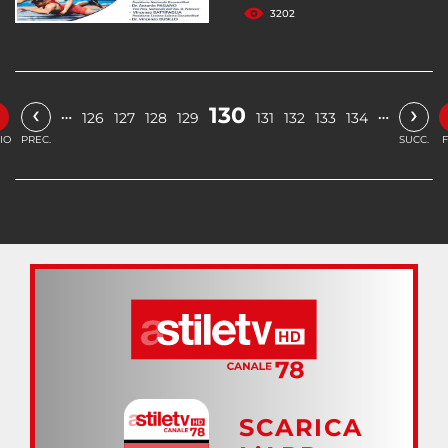
3202
«
‹
›
130
…
…
126
127
128
129
131
132
133
134
ZIO
PREC.
SUCC.
F
SCARICA