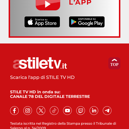
L’APP
Scarica l'app di STILE TV HD
STILE TV HD in onda su:
CANALE 78 DEL DIGITALE TERRESTRE
Testata iscritta nel Registro della Stampa presso il Tribunale di
Salerno al n. 34/2009